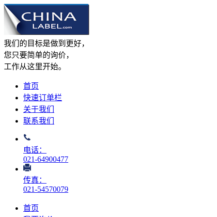
我们的目标是做到更好，
您只要简单的询价，
工作从这里开始。
首页
快速订单栏
关于我们
联系我们
电话：
021-64900477
传真：
021-54570079
首页